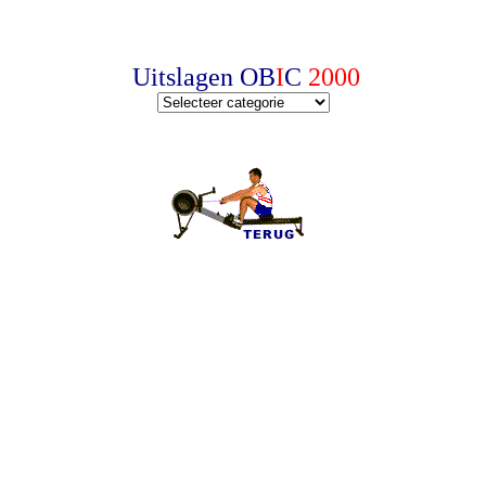
Uitslagen
OB
I
C
2000